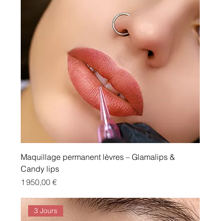
Maquillage permanent lèvres – Glamalips &
Candy lips
Prix
1 950,00 €
3 Jours