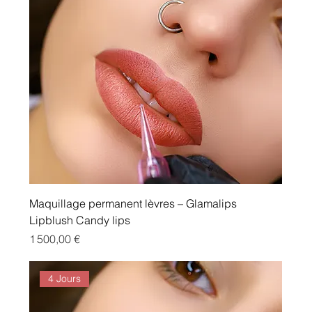
Maquillage permanent lèvres – Glamalips
Lipblush Candy lips
Prix
1 500,00 €
4 Jours